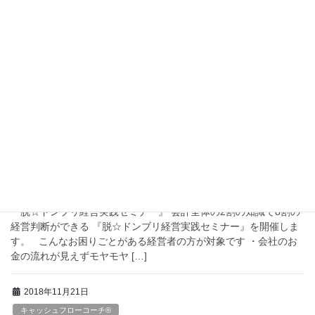
2018年11月27日
キャッシュフローコーチ®
値下げの怖さ
お金のブロックパズルを使うと、値下げが利益にどう影響するの
かがわかります。 ５％の値下げがどう影響するのか見てみましょ
う。 ５％の値下げで利益が半減！？ 売上などの金額が左の図のよ
うな会社があったとします。 […]
2018年11月22日
キャッシュフローコーチ®
セミナー開催のお知らせ
『脱☆ドンブリ経営実践セミナー』 会計全体の2割の知識で8割の
経営判断ができる 『脱☆ドンブリ経営実践セミナー』を開催しま
す。 こんなお困りごとがある経営者の方が対象です ・会社のお
金の流れが見えずモヤモヤ […]
2018年11月21日
キャッシュフローコーチ®