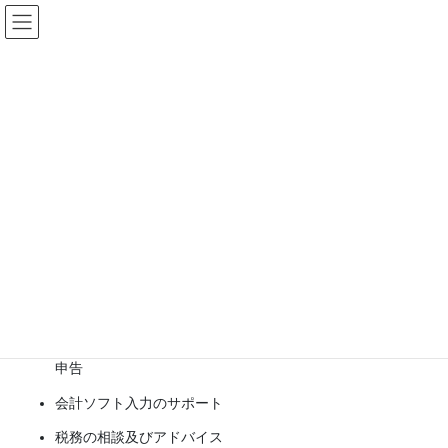
コ
ナ
ひながわ税理士事務所
ン
ビ
テ
ゲ
ン
ー
税務顧問サービス
ツ
シ
へ
ョ
ス
ン
HOME
業務内容
税務顧問サービス
キ
に
ッ
移
プ
動
中小企業及び個人で事業を行っている方の税務顧問が主な業務で
す。
1.具体的な業務
法人税・所得税・消費税・相続税・贈与税の申告書作成及び
申告
会計ソフト入力のサポート
税務の相談及びアドバイス